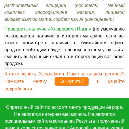
растительный глицерин (носитель), медный
комплекс хлорофиллина натрия, пищевой
ароматизатор мята, сорбат калия (консервант).
Проверить наличие «Хлорофилл Памп»
(по умолчанию
показывается наличие в интернет-магазине, если вы
хотите посмотреть наличие в ближайшем офисе
продаж, необходимо будет в левом верхнем углу сайта
сменить выбранный склад на интересующий вас офис
продаж).
Хотите купить Хлорофилл Памп
в вашем регионе
?
Нажмите кнопку
Как купить?
и узнайте
подробности.
Справочный сайт по ассортименту продукции Аврора.
Не является интернет-магазином. Не является
официальным сайтом компании. Результат полученный
вами в ходе сотрудничества с Авророй - индивидуален.