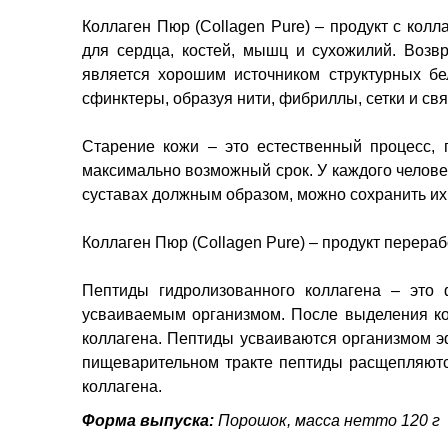
Коллаген Пюр (Collagen Pure) – продукт с кол
для сердца, костей, мышц и сухожилий. Возвр
является хорошим источником структурных бе
сфинктеры, образуя нити, фибриллы, сетки и свя
Старение кожи – это естественный процесс, 
максимально возможный срок. У каждого человек
суставах должным образом, можно сохранить их з
Коллаген Пюр (Collagen Pure) – продукт перера
Пептиды гидролизованного коллагена – это 
усваиваемым организмом. После выделения ко
коллагена. Пептиды усваиваются организмом э
пищеварительном тракте пептиды расщепляютс
коллагена.
Форма выпуска:
Порошок, масса нетто 120 г