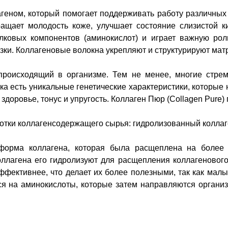
лагеном, который помогает поддерживать работу различных 
ащает молодость коже, улучшает состояние слизистой ки
лковых компонентов (аминокислот) и играет важную рол
зки. Коллагеновые волокна укрепляют и структурируют матр
происходящий в организме. Тем не менее, многие стре
а есть уникальные генетические характеристики, которые 
доровье, тонус и упругость. Коллаген Пюр (Collagen Pure)
ботки коллагенсодержащего сырья: гидролизованный коллаг
форма коллагена, которая была расщеплена на более 
ллагена его гидролизуют для расщепления коллагеновог
ффективнее, что делает их более полезными, так как мал
я на аминокислоты, которые затем направляются органи