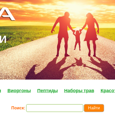
И
ы
Виоргоны
Пептиды
Наборы трав
Красо
Поиск: