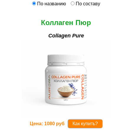
По названию
По составу
Коллаген Пюр
Collagen Pure
Цена:
1080
руб
Как купить?